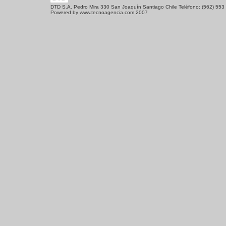
DTD S.A. Pedro Mira 330 San Joaquín Santiago Chile Teléfono: (562) 553
Powered by
www.tecnoagencia.com
2007