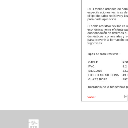
DTD fabrica arneses de cable
especificaciones técnicas de
el tipo de cable resistivo y 
para cada aplicación.
El cable resistivo flexible es
económicamente eficiente par
condensación en diversas sup
domésticos, comerciales y fre
para prevenir la formación d
frigoríficas.
Tipos de cable resistivo:
CABLE
PO
PVC
8.2
SILICONA
33.
HIGH-TEMP SILICONA
49.
GLASS ROPE
197
Tolerancia de la resistencia
Volver